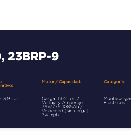
INICIO
EQUIPOS
SER
20, 23BRP-9
o
Motor / Capacidad:
Categoría:
rativo:
 - 3.9 ton
Carga: 1.3-2 ton /
Montacarga
Voltaje y Amperaje:
Eléctricos
36V/775-1085Ah /
Velocidad (sin carga):
7.4 mph