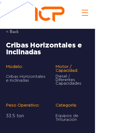
< Back
Cribas Horizontales e
Inclinadas
Modelo:
Motor /
Capacidad:
Cribas Horizontales
Diesel /
Diferentes
e Inclinadas
Capacidades
Peso Operativo:
Categoría:
33.5 ton
Equipos de
Trituración