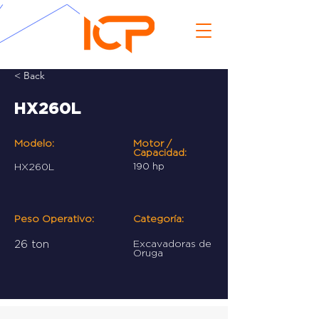
< Back
HX260L
Modelo:
Motor /
Capacidad:
HX260L
190 hp
Peso Operativo:
Categoría:
26 ton
Excavadoras de
Oruga