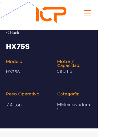
< Back
HX75S
Modelo:
Motor /
Capacidad:
HX75S
59.5 hp
Peso Operativo:
Categoría:
7.4 ton
Miniexcavadora
s