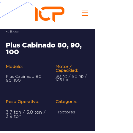
< Back
Plus Cabinado 80, 90,
100
Modelo:
Motor /
Capacidad:
Plus Cabinado 80,
80 hp / 90 hp /
105 hp
90, 100
Peso Operativo:
Categoría:
3.7 ton / 3.8 ton /
Tractores
3.9 ton