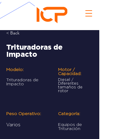
< Back
Trituradoras de
Impacto
Modelo:
Motor /
Capacidad:
Trituradoras de
Diesel /
Diferentes
Impacto
tamaños de
rotor
Peso Operativo:
Categoría:
Varios
Equipos de
Trituración