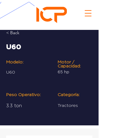
< Back
U60
Modelo:
Motor /
Capacidad:
U60
65 hp
Peso Operativo:
Categoría:
3.3 ton
Tractores