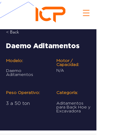
< Back
Daemo Aditamentos
Modelo:
Motor /
Capacidad:
Daemo
N/A
Aditamentos
Peso Operativo:
Categoría:
3 a 50 ton
Aditamentos
para Back Hoe y
Excavadora