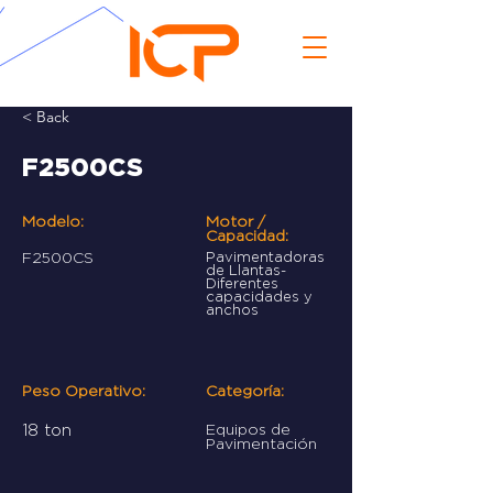
< Back
F2500CS
Modelo:
Motor /
Capacidad:
F2500CS
Pavimentadoras
de Llantas-
Diferentes
capacidades y
anchos
Peso Operativo:
Categoría:
18 ton
Equipos de
Pavimentación