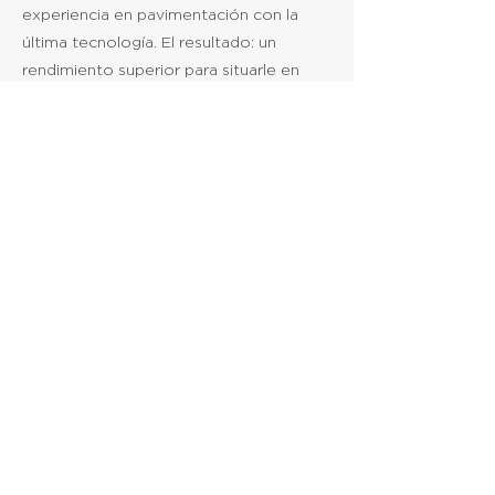
experiencia en pavimentación con la
última tecnología. El resultado: un
rendimiento superior para situarle en
primera posición.
Descargar Ficha Técnica
Solicitar Información
Anterior
Siguiente
© 2023 International Construction
Parts. Todos los Derechos
Reservados.