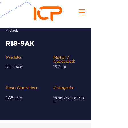
< Back
R18-9AK
Modelo:
Motor /
Capacidad:
R18-9AK
16.2 hp
Peso Operativo:
Categoría:
1.85 ton
Miniexcavadora
s