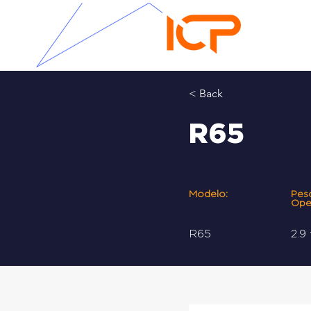
< Back
R65
Modelo:
Pes
Ope
R65
2.9