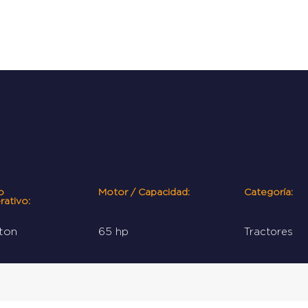
INICIO
EQUIPOS
SER
o
Motor / Capacidad:
Categoría:
rativo:
 ton
65 hp
Tractores