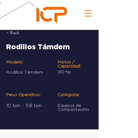
< Back
Rodillos Támdem
Modelo:
Motor /
Capacidad:
Rodillos Támdem
130 hp
Peso Operativo:
Categoría:
10 ton - 11.8 ton
Equipos de
Compactación