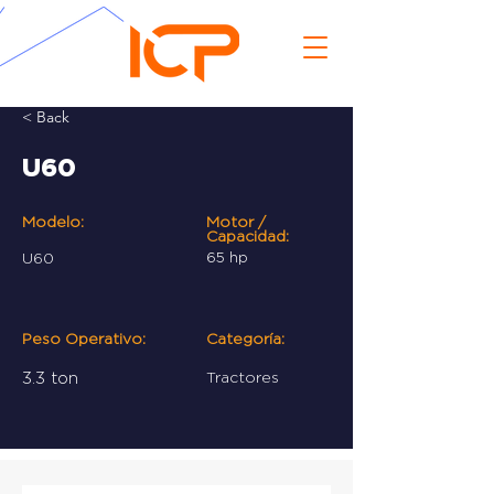
< Back
U60
Modelo:
Motor /
Capacidad:
U60
65 hp
Peso Operativo:
Categoría:
3.3 ton
Tractores